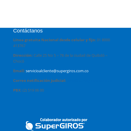
Contáctanos
Línea gratuita Nacional desde celular y fijo:
01 8000
413767
Dirección:
Calle 25 No 5 – 78 de la ciudad de Quibdó –
Chocó
Email:
servicioalcliente@supergiros.com.co
Correo notificación judicial:
rdso@supergiroschoco.co
PBX
: (2) 519 06 00