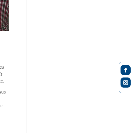
eza
ís
te.
sus
de