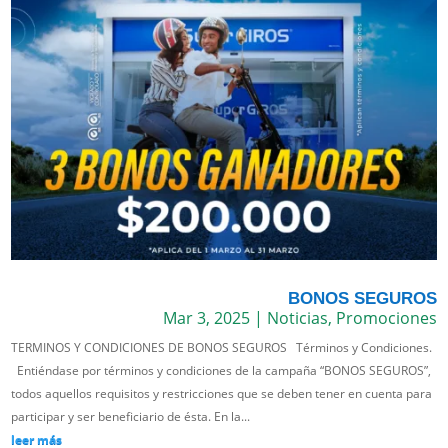
BONOS SEGUROS
Mar 3, 2025
|
Noticias
,
Promociones
TERMINOS Y CONDICIONES DE BONOS SEGUROS Términos y Condiciones.
Entiéndase por términos y condiciones de la campaña “BONOS SEGUROS”,
todos aquellos requisitos y restricciones que se deben tener en cuenta para
participar y ser beneficiario de ésta. En la...
leer más