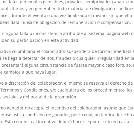
 sus datos personales (sensibles, privados, semiprivados) aparezca
blicitarios y en general en todo material de divulgación con fine
cer durante el evento o una vez finalizado el mismo, sin que ello
beas data, ni existe obligación de remuneración o compensación.
 ninguna falla o inconsistencia atribuible al sistema, página web o
dan su participación en esta actividad.
ormativa colombiana el colaborador suspenderá de forma inmediata 
 se llega a detectar delitos, fraudes o cualquier irregularidad en l
se presentará alguna circunstancia de fuerza mayor o caso fortuito. 
os cambios a que haya lugar.
y/o a discreción del colaborador, el mismo se reserva el derecho de
 Términos y Condiciones, y/o cualquiera de los procedimientos, los
 sociales y del portal de la promoción.
omo ganador no acepte el incentivo del colaborador, asume que ést
éndose así su condición de ganador, por lo cual, no tendrá derecho 
 Esta renuncia al incentivo deberá hacerse por escrito en carta