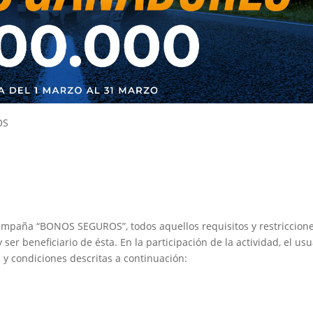
OS
campaña “BONOS SEGUROS”, todos aquellos requisitos y restriccion
er beneficiario de ésta. En la participación de la actividad, el usu
 y condiciones descritas a continuación: