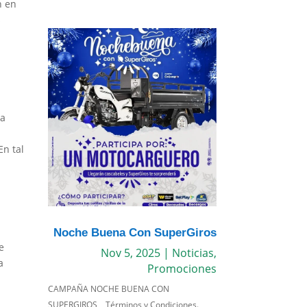
n en
s
la
a
En tal
Noche Buena Con SuperGiros
e
Nov 5, 2025
|
Noticias
,
a
Promociones
CAMPAÑA NOCHE BUENA CON
SUPERGIROS Términos y Condiciones.