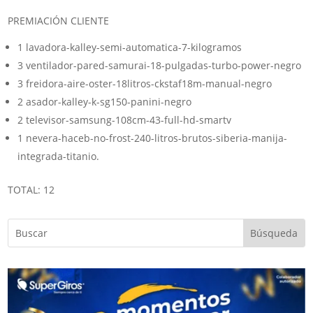
PREMIACIÓN CLIENTE
1 lavadora-kalley-semi-automatica-7-kilogramos
3 ventilador-pared-samurai-18-pulgadas-turbo-power-negro
3 freidora-aire-oster-18litros-ckstaf18m-manual-negro
2 asador-kalley-k-sg150-panini-negro
2 televisor-samsung-108cm-43-full-hd-smartv
1 nevera-haceb-no-frost-240-litros-brutos-siberia-manija-
integrada-titanio.
TOTAL: 12