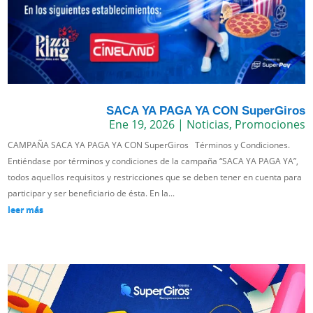
SACA YA PAGA YA CON SuperGiros
Ene 19, 2026
|
Noticias
,
Promociones
CAMPAÑA SACA YA PAGA YA CON SuperGiros Términos y Condiciones.
Entiéndase por términos y condiciones de la campaña “SACA YA PAGA YA”,
todos aquellos requisitos y restricciones que se deben tener en cuenta para
participar y ser beneficiario de ésta. En la...
leer más