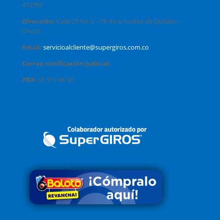
413767
Dirección:
Calle 25 No 5 – 78 de la ciudad de Quibdó –
Chocó
Email:
servicioalcliente@supergiros.com.co
Correo notificación judicial:
rdso@supergiroschoco.co
PBX
: (2) 519 06 00