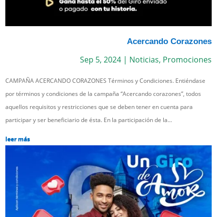
Acercando Corazones
Sep 5, 2024
|
Noticias
,
Promociones
CAMPAÑA ACERCANDO CORAZONES Términos y Condiciones. Entiéndase
por términos y condiciones de la campaña “Acercando corazones”, todos
aquellos requisitos y restricciones que se deben tener en cuenta para
participar y ser beneficiario de ésta. En la participación de la...
leer más