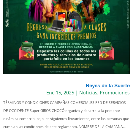
Reyes de la Suerte
Ene 15, 2025
|
Noticias
,
Promociones
TÉRMINOS Y CONDICIONES CAMPAÑAS COMERCIALES RED DE SERVICIOS
DE OCCIDENTE Super GIROS CHOCÓ organiza y desarrolla la presente
dinámica comercial bajo los siguientes lineamientos, entre las personas que
cumplan las condiciones de este reglamento. NOMBRE DE LA CAMPAÑA...