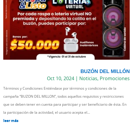
BUZÓN DEL MILLÓN
Oct 10, 2024
|
Noticias
,
Promociones
Términos y Condiciones Entiéndase por términos y condiciones de la
campaña “BUZON DEL MILLON”, todos aquellos requisitos y restricciones
que se deben tener en cuenta para participar y ser beneficiario de ésta. En
la participación de la actividad, el usuario acepta el...
leer más