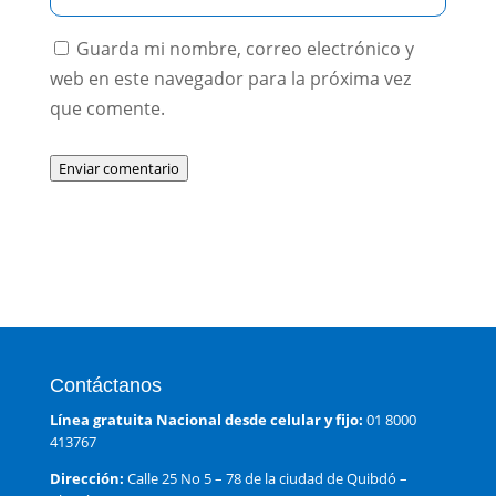
Guarda mi nombre, correo electrónico y
web en este navegador para la próxima vez
que comente.
Enviar comentario
Contáctanos
Línea gratuita Nacional desde celular y fijo:
01 8000
413767
Dirección:
Calle 25 No 5 – 78 de la ciudad de Quibdó –